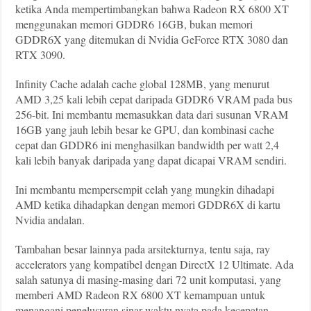
ketika Anda mempertimbangkan bahwa Radeon RX 6800 XT
menggunakan memori GDDR6 16GB, bukan memori
GDDR6X yang ditemukan di Nvidia GeForce RTX 3080 dan
RTX 3090.
Infinity Cache adalah cache global 128MB, yang menurut
AMD 3,25 kali lebih cepat daripada GDDR6 VRAM pada bus
256-bit. Ini membantu memasukkan data dari susunan VRAM
16GB yang jauh lebih besar ke GPU, dan kombinasi cache
cepat dan GDDR6 ini menghasilkan bandwidth per watt 2,4
kali lebih banyak daripada yang dapat dicapai VRAM sendiri.
Ini membantu mempersempit celah yang mungkin dihadapi
AMD ketika dihadapkan dengan memori GDDR6X di kartu
Nvidia andalan.
Tambahan besar lainnya pada arsitekturnya, tentu saja, ray
accelerators yang kompatibel dengan DirectX 12 Ultimate. Ada
salah satunya di masing-masing dari 72 unit komputasi, yang
memberi AMD Radeon RX 6800 XT kemampuan untuk
menangani penelusuran sinar waktu nyata pada kecepatan