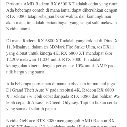
Performa AMD Radeon RX 6800 XT adalah cerita yang rumit.
Ada beberapa contoh di mana lantai dapat dibersihkan dengan
RTX 3080, tetapi sebagian besar waktu, dan kemungkinan
akan maju, ini adalah pertandingan yang sangat sulit melawan
Nvidia utama.
Di mana Radeon RX 6800 XT adalah yang terkuat di DirectX
11. Misalnya, dalam tes 3DMark Fire Strike Ultra, tes DX11
yang dibuat untuk kinerja 4K, RX 6800 XT mendapat skor
12.209 melawan 11.034 untuk RTX 3080.
Ini adalah
keunggulan kinerja dengan persentase 10% untuk AMD pada
titik harga yang sama.
Ada beberapa permainan di mana perbedaan ini muncul juga.
Di Grand Theft Auto V pada resolusi 4K, Radeon RX 6800
XT sekitar 8% lebih cepat daripada RTX 3080, dan bahkan 9%
lebih cepat di Assassins Creed: Odyssey. Tapi ini bukan cerita
yang sama di seluruh papan.
Nvidia GeForce RTX 3080 mengungguli AMD Radeon RX
6800 XT dengan 12% kekalahan pada 4K dengan ray tracing