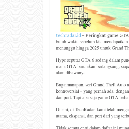
techradar.id
– Peringkat game GTA 
butuh waktu sebelum kita mendapatkan
menunggu hingga 2025 untuk Grand Thef
Hype seputar GTA 6 sedang dalam punc
mana GTA baru akan berlangsung, siapa 
akan dibawanya.
Bagaimanapun, seri Grand Theft Auto ada
kontroversial – yang pernah ada, denga
dan port. Tapi apa saja game GTA terba
Di sini, di TechRadar, kami telah men
utama, ekspansi, dan port dari yang terb
Tidak semua entri dalam daftar ini mun