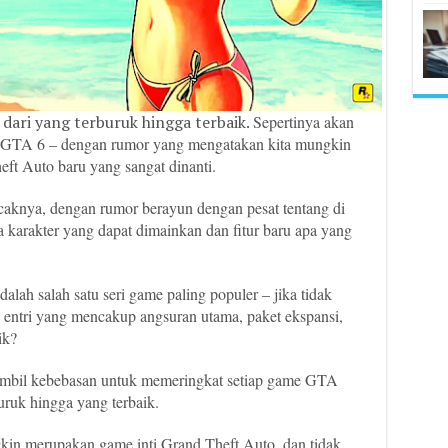
dari yang terburuk hingga terbaik.
Sepertinya akan
 GTA 6 – dengan rumor yang mengatakan kita mungkin
t Auto baru yang sangat dinanti.
aknya, dengan rumor berayun dengan pesat tentang di
karakter yang dapat dimainkan dan fitur baru apa yang
lah salah satu seri game paling populer – jika tidak
n entri yang mencakup angsuran utama, paket ekspansi,
ik?
gambil kebebasan untuk memeringkat setiap game GTA
uruk hingga yang terbaik.
gkin merupakan game inti Grand Theft Auto, dan tidak