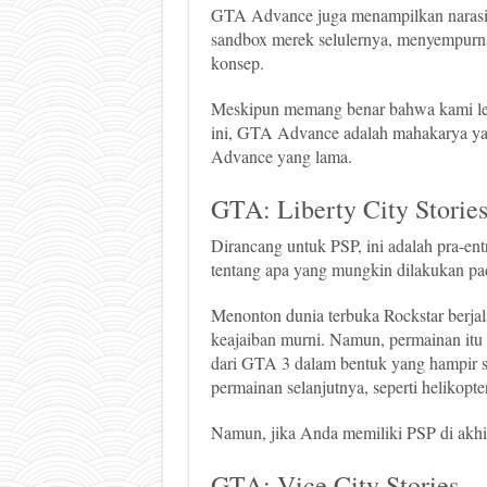
GTA Advance juga menampilkan narasi
sandbox merek selulernya, menyempurnak
konsep.
Meskipun memang benar bahwa kami leb
ini, GTA Advance adalah mahakarya yan
Advance yang lama.
GTA: Liberty City Storie
Dirancang untuk PSP, ini adalah pra-ent
tentang apa yang mungkin dilakukan pad
Menonton dunia terbuka Rockstar berjalan
keajaiban murni. Namun, permainan itu s
dari GTA 3 dalam bentuk yang hampir sa
permainan selanjutnya, seperti helikopte
Namun, jika Anda memiliki PSP di akhi
GTA: Vice City Stories