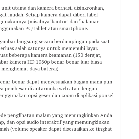
h unit utama dan kamera berhasil disinkronkan,
gat mudah. Setiap kamera dapat diberi label
igunakannya (misalnya ‘kantor’ dan ‘halaman
enggunakan PC/tablet atau smartphone.
 gambar langsung secara berdampingan pada saat
rluas salah satunya untuk memenuhi layar.
luas beberapa kamera keamanan (130 derajat,
ambar kamera HD 1080p benar-benar luar biasa
 menghemat daya baterai).
 benar-benar dapat menyesuaikan bagian mana pun
ca pembesar di antarmuka web atau dengan
ggunakan opsi geser dan zoom di aplikasi ponsel
mode penglihatan malam yang memungkinkan Anda
lap, dan opsi audio interaktif yang memungkinkan
mah (volume speaker dapat disesuaikan ke tingkat