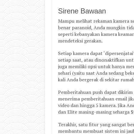
Sirene Bawaan
Mampu melihat rekaman kamera sepe
benar paranoid, Anda mungkin tida
seperti kebanyakan kamera keaman
mendeteksi gerakan.
Setiap kamera dapat ‘dipersenjatai
setiap saat, atau dinonaktifkan un
juga memiliki opsi untuk hanya me
sehari (yaitu saat Anda sedang beke
kali Anda bergerak di sekitar rumah
Pemberitahuan push dapat dikirim 
menerima pemberitahuan email jik
video dan hingga 5 kamera. Jika A
dan Elite masing-masing seharga $
Terakhir, satu fitur yang sangat be
membantu membuat sistem ini jauh 