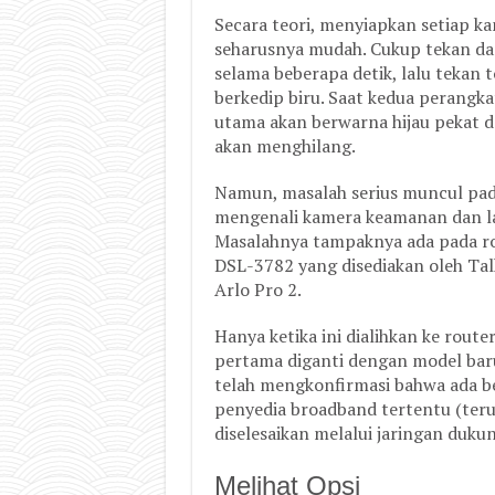
Secara teori, menyiapkan setiap k
seharusnya mudah. Cukup tekan dan
selama beberapa detik, lalu tekan
berkedip biru. Saat kedua perangka
utama akan berwarna hijau pekat d
akan menghilang.
Namun, masalah serius muncul pada
mengenali kamera keamanan dan l
Masalahnya tampaknya ada pada r
DSL-3782 yang disediakan oleh Tal
Arlo Pro 2.
Hanya ketika ini dialihkan ke rou
pertama diganti dengan model baru
telah mengkonfirmasi bahwa ada be
penyedia broadband tertentu (terut
diselesaikan melalui jaringan duku
Melihat Opsi