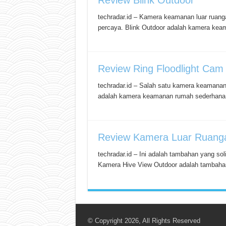
Review Blink Outdoor
techradar.id – Kamera keamanan luar ruan
percaya. Blink Outdoor adalah kamera kea
Review Ring Floodlight Cam
techradar.id – Salah satu kamera keamanan 
adalah kamera keamanan rumah sederhana 
Review Kamera Luar Ruanga
techradar.id – Ini adalah tambahan yang s
Kamera Hive View Outdoor adalah tambahan
© Copyright 2026, All Rights Reserved