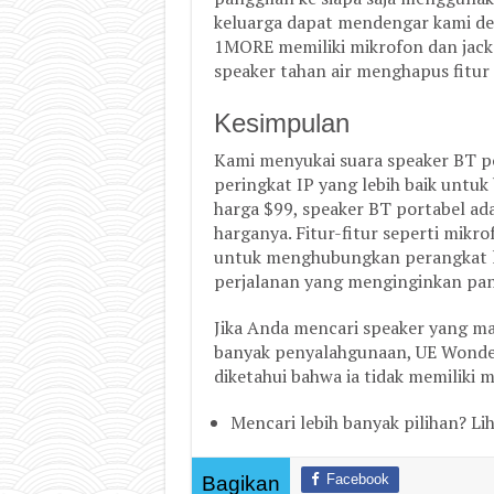
keluarga dapat mendengar kami den
1MORE memiliki mikrofon dan jack
speaker tahan air menghapus fitur i
Kesimpulan
Kami menyukai suara speaker BT p
peringkat IP yang lebih baik untuk
harga $99, speaker BT portabel ada
harganya. Fitur-fitur seperti mik
untuk menghubungkan perangkat la
perjalanan yang menginginkan pan
Jika Anda mencari speaker yang ma
banyak penyalahgunaan, UE Wonderb
diketahui bahwa ia tidak memiliki 
Mencari lebih banyak pilihan? Li
Facebook
Bagikan