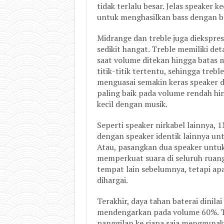
tidak terlalu besar. Jelas speaker 
untuk menghasilkan bass dengan ba
Midrange dan treble juga diekspre
sedikit hangat. Treble memiliki de
saat volume ditekan hingga batas 
titik-titik tertentu, sehingga tre
menguasai semakin keras speaker 
paling baik pada volume rendah h
kecil dengan musik.
Seperti speaker nirkabel lainnya,
dengan speaker identik lainnya un
Atau, pasangkan dua speaker unt
memperkuat suara di seluruh ruanga
tempat lain sebelumnya, tetapi apa
dihargai.
Terakhir, daya tahan baterai dinil
mendengarkan pada volume 60%. T
panggilan ke siapa saja menggunak