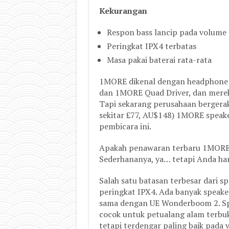
Kekurangan
Respon bass lancip pada volume 
Peringkat IPX4 terbatas
Masa pakai baterai rata-rata
1MORE dikenal dengan headphone i
dan 1MORE Quad Driver, dan mere
Tapi sekarang perusahaan bergerak
sekitar £77, AU$148) 1MORE speake
pembicara ini.
Apakah penawaran terbaru 1MORE s
Sederhananya, ya… tetapi Anda ha
Salah satu batasan terbesar dari 
peringkat IPX4. Ada banyak speaker
sama dengan UE Wonderboom 2. Spe
cocok untuk petualang alam terbuk
tetapi terdengar paling baik pada