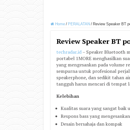
Home
/
PERALATAN
/
Review Speaker BT p
Review Speaker BT p
techradar.id
– Speaker Bluetooth m
portabel 1MORE menghasilkan suara
yang mengesankan pada volume rend
sempurna untuk profesional perjala
speakerphone, dan sedikit tahan ai
tangguh harus mencari di tempat l
Kelebihan
Kualitas suara yang sangat baik
Respons bass yang mengesankan
Desain bersahaja dan kompak