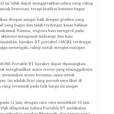
kecil ini tidak dapat menggerakkan udara yang cukup
nyak benturan, tetapi kualitas bassnya bagus.
sikan dengan sangat baik dengan gradien yang
tail yang bagus dan tidak terdengar kasar bahkan
maksimal. Namun, respons bass mengecil pada
ble akhirnya menguasai midrange dan bass
dimainkan. Speaker BT portabel 1MORE terdengar
ingga menengah, cukup untuk mengisi ruangan
 1MORE Portable BT Speaker dapat dipasangkan
tuk menghasilkan suara stereo yang sesungguhnya.
uk memainkan mono bersama-sama untuk
n. Ini adalah fitur yang pernah saya lihat di
 yang termasuk pada titik harga ini sangat
ai pada 12 jam, dengan rata-rata mendekati 10 jam
elah dilaporkan bahwa Portable BT melakukan
an mikrofon speaker Bluetooth, dan teman serta