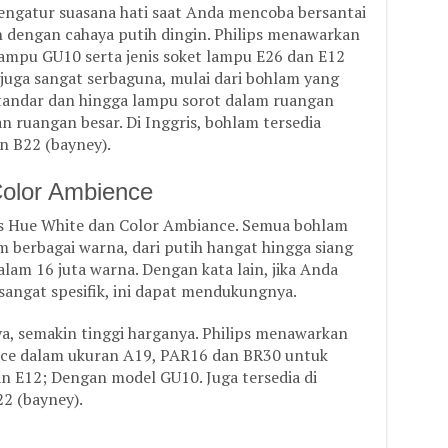
ngatur suasana hati saat Anda mencoba bersantai
 dengan cahaya putih dingin. Philips menawarkan
ampu GU10 serta jenis soket lampu E26 dan E12
i juga sangat serbaguna, mulai dari bohlam yang
standar dan hingga lampu sorot dalam ruangan
ruangan besar. Di Inggris, bohlam tersedia
n B22 (bayney).
Color Ambience
ps Hue White dan Color Ambiance. Semua bohlam
m berbagai warna, dari putih hangat hingga siang
dalam 16 juta warna. Dengan kata lain, jika Anda
angat spesifik, ini dapat mendukungnya.
ya, semakin tinggi harganya. Philips menawarkan
nce dalam ukuran A19, PAR16 dan BR30 untuk
an E12; Dengan model GU10. Juga tersedia di
22 (bayney).