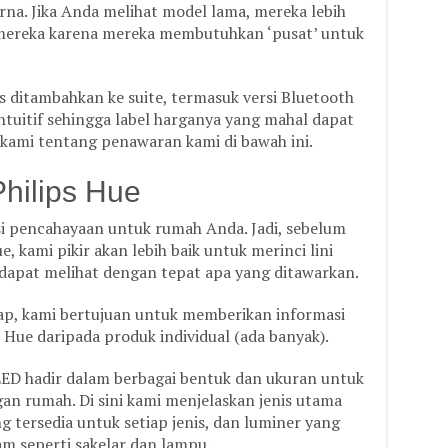
rna. Jika Anda melihat model lama, mereka lebih
mereka karena mereka membutuhkan ‘pusat’ untuk
s ditambahkan ke suite, termasuk versi Bluetooth
intuitif sehingga label harganya yang mahal dapat
i kami tentang penawaran kami di bawah ini.
hilips Hue
si pencahayaan untuk rumah Anda. Jadi, sebelum
e, kami pikir akan lebih baik untuk merinci lini
dapat melihat dengan tepat apa yang ditawarkan.
ap, kami bertujuan untuk memberikan informasi
p Hue daripada produk individual (ada banyak).
LED hadir dalam berbagai bentuk dan ukuran untuk
n rumah. Di sini kami menjelaskan jenis utama
g tersedia untuk setiap jenis, dan luminer yang
am seperti sakelar dan lampu.