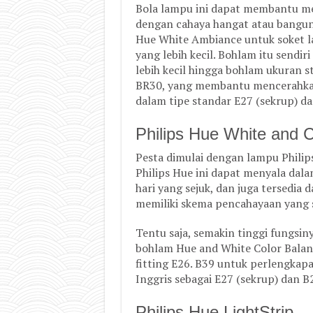
Bola lampu ini dapat membantu me
dengan cahaya hangat atau bangun
Hue White Ambiance untuk soket l
yang lebih kecil. Bohlam itu sendir
lebih kecil hingga bohlam ukuran 
BR30, yang membantu mencerahkan 
dalam tipe standar E27 (sekrup) da
Philips Hue White and 
Pesta dimulai dengan lampu Phili
Philips Hue ini dapat menyala dala
hari yang sejuk, dan juga tersedia 
memiliki skema pencahayaan yang s
Tentu saja, semakin tinggi fungsin
bohlam Hue and White Color Bala
fitting E26. B39 untuk perlengkap
Inggris sebagai E27 (sekrup) dan B
Philips Hue LightStrip