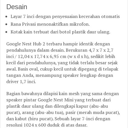
Desain
Layar 7 inci dengan penyesuaian kecerahan otomatis
Rana Privasi menonaktifkan mikrofon.
Kotak kain terbuat dari botol plastik daur ulang.
Google Nest Hub 2 terbaru hampir identik dengan
pendahulunya dalam desain. Berukuran 4,7 x 7 x 2,7
inci / 12,04 x 17,74 x 6,95 cm (w x d x h), sedikit lebih
kecil dari pendahulunya, yang tidak terlalu besar sejak
awal. Basis oval, cukup kecil untuk dipegang di telapak
tangan Anda, menampung speaker lengkap dengan
driver 1,7 inci.
Bagian bawahnya dilapisi kain mesh yang sama dengan
speaker pintar Google Nest Mini yang terbuat dari
plastik daur ulang dan dilengkapi kapur (abu-abu
pucat), arang (abu-abu tua), pasir (merah muda pucat),
dan kabut (biru pucat). Sebuah layar 7-inci dengan
resolusi 1024 x 600 duduk di atas dasar.