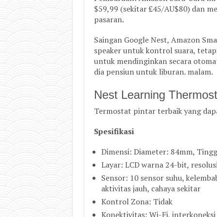
$59,99 (sekitar £45/AU$80) dan me
pasaran.
Saingan Google Nest, Amazon Smar
speaker untuk kontrol suara, teta
untuk mendinginkan secara otomati
dia pensiun untuk liburan. malam.
Nest Learning Thermost
Termostat pintar terbaik yang dap
Spesifikasi
Dimensi: Diameter: 84mm, Ting
Layar: LCD warna 24-bit, resolus
Sensor: 10 sensor suhu, kelembab
aktivitas jauh, cahaya sekitar
Kontrol Zona: Tidak
Konektivitas: Wi-Fi, interkoneks