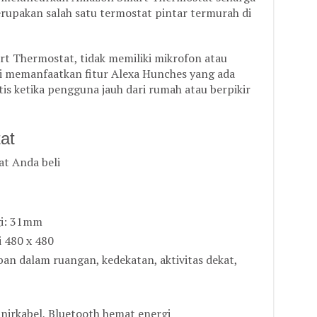
rupakan salah satu termostat pintar termurah di
t Thermostat, tidak memiliki mikrofon atau
pi memanfaatkan fitur Alexa Hunches yang ada
s ketika pengguna jauh dari rumah atau berpikir
at
at Anda beli
gi: 31mm
i 480 x 480
an dalam ruangan, kedekatan, aktivitas dekat,
i nirkabel, Bluetooth hemat energi