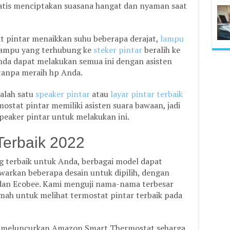
tis menciptakan suasana hangat dan nyaman saat
at pintar menaikkan suhu beberapa derajat,
lampu
ampu yang terhubung ke
steker pintar
beralih ke
Anda dapat melakukan semua ini dengan asisten
tanpa meraih hp Anda.
alah satu
speaker pintar
atau
layar pintar terbaik
ostat pintar memiliki asisten suara bawaan, jadi
eaker pintar untuk melakukan ini.
Terbaik 2022
g terbaik untuk Anda, berbagai model dapat
rkan beberapa desain untuk dipilih, dengan
dan Ecobee. Kami menguji nama-nama terbesar
mah untuk melihat termostat pintar terbaik pada
 meluncurkan Amazon Smart Thermostat seharga